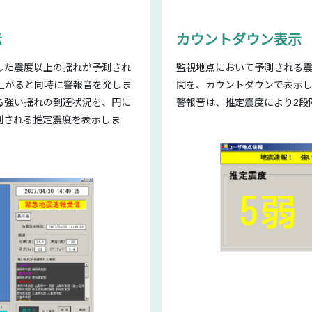
示
カウントダウン表示
した震度以上の揺れが予測され
監視地点において予測される
上がると同時に警報音を発しま
間を、カウントダウンで表示し
る強い揺れの到達状況を、円に
警報音は、推定震度により2段
測される推定震度を表示しま