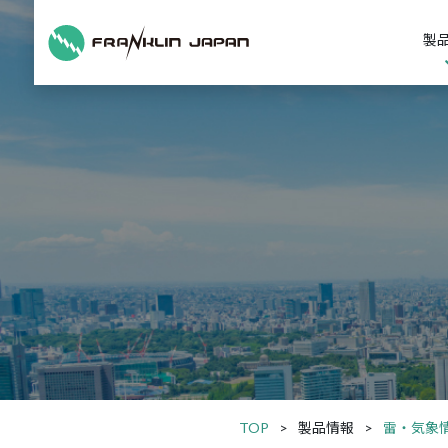
製
TOP
製品情報
雷・気象