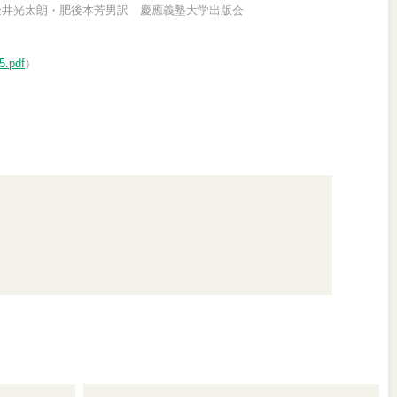
金井光太朗・肥後本芳男訳 慶應義塾大学出版会
5.pdf
）