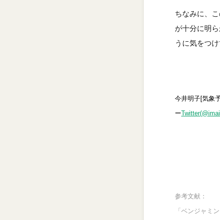
ちなみに、こ
が十分に明ら
うに気をつけ
今井明子[気象
ー
Twitter(@ima
参考文献：
「ベンジャミン