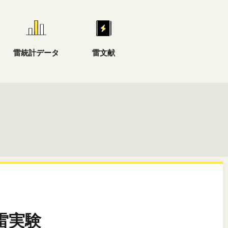
雷統計データ
雷文献
雷実験