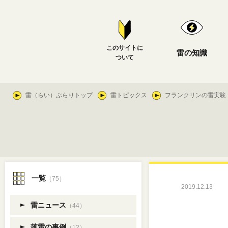
このサイトに
雷の知識
ついて
雷（らい）ぶらりトップ
雷トピックス
フランクリンの雷実験
一覧
（75）
2019.12.13
雷ニュース
（44）
落雷の事例
（12）