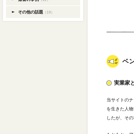
その他の話題
（19）
ベ
実業家
当サイトのナ
を生きた人物
したが、その