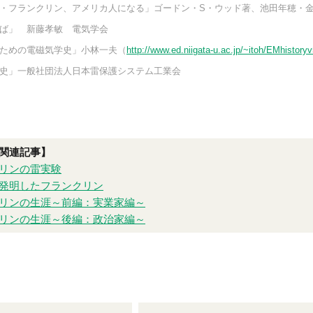
・フランクリン、アメリカ人になる」ゴードン・S・ウッド著、池田年穂・
ば」 新藤孝敏 電気学会
ための電磁気学史」小林一夫
（
http://www.ed.niigata-u.ac.jp/~itoh/EMhistoryv
史」一般社団法人日本雷保護システム工業会
関連記事】
リンの雷実験
発明したフランクリン
リンの生涯～前編：実業家編～
リンの生涯～後編：政治家編～