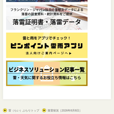
雷（らい）ぶらりトップ
落雷状況［2026年8月8日］