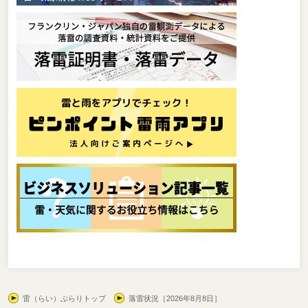
雷（らい）ぶらりトップ
落雷状況［2026年8月8日］