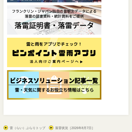
雷（らい）ぶらりトップ
落雷状況［2026年8月7日］