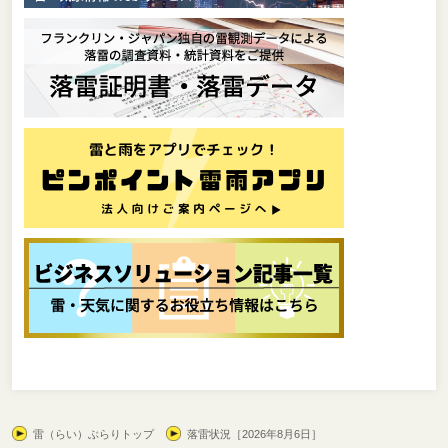
雷（らい）ぶらりトップ
落雷状況［2026年8月6日］