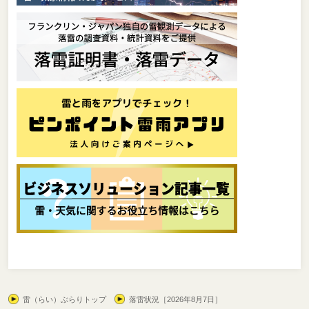
雷（らい）ぶらりトップ
落雷状況［2026年8月7日］