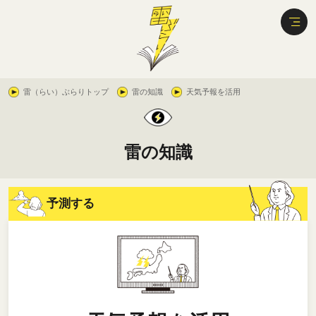
雷（らい）ぶらりトップ
雷の知識
天気予報を活用
雷の知識
予測する