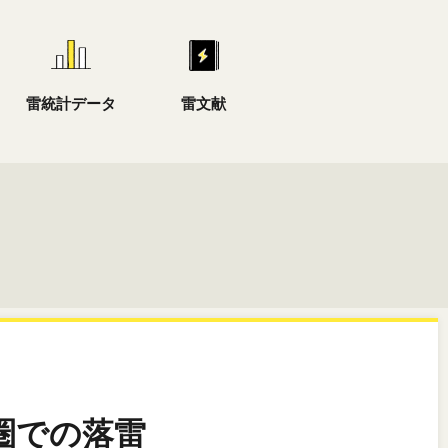
雷統計データ
雷文献
都圏での落雷