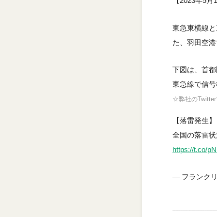
【2023年5
東急東横線と
た、羽田空港
下図は、首都圏
東急線で信号
☆弊社のTwit
【落雷発生】
全国の落雷状
https://t.co/
— フランクリン