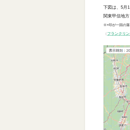
下図は、5月1
関東甲信地方
※×印が一回の
（
フランクリン