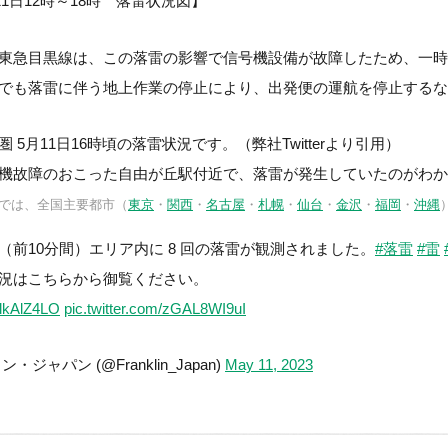
月11日12時～18時 落雷状況図】
東急目黒線は、この落雷の影響で信号機設備が故障したため、一時
でも落雷に伴う地上作業の停止により、出発便の運航を停止するな
 5月11日16時頃の落雷状況です。（弊社Twitterより引用）
機故障のおこった自由が丘駅付近で、落雷が発生していたのがわか
terでは、全国主要都市（
東京
・
関西
・
名古屋
・
札幌
・
仙台
・
金沢
・
福岡
・
沖縄
（前10分間）エリア内に 8 回の落雷が観測されました。
#落雷
#雷
況はこちらから御覧ください。
pNlkAlZ4LO
pic.twitter.com/zGAL8WI9uI
・ジャパン (@Franklin_Japan)
May 11, 2023