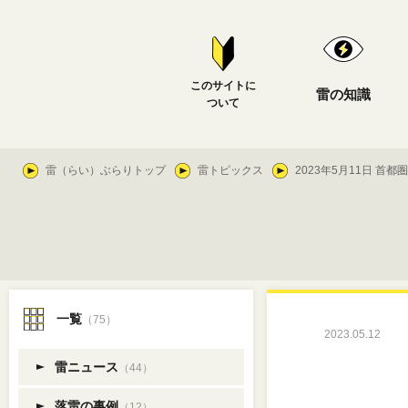
このサイトに
雷の知識
ついて
雷（らい）ぶらりトップ
雷トピックス
2023年5月11日 首
一覧
（75）
2023.05.12
雷ニュース
（44）
落雷の事例
（12）